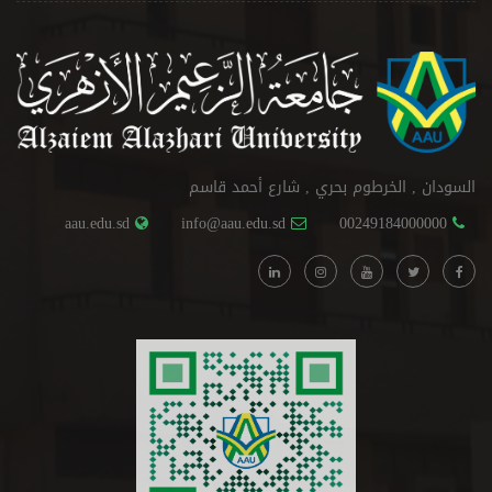
السودان , الخرطوم بحري , شارع أحمد قاسم
aau.edu.sd
info@aau.edu.sd
00249184000000