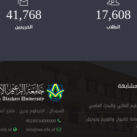
41,768
17,608
الطلاب
الخريجين
مشابهة
عليم العالي والبحث العلمي
السودان , الخرطوم بحري , شارع أح
لعامة للقبول وتقويم وتوثيق
00249184000000
.edu.sd
info@aau.edu.sd