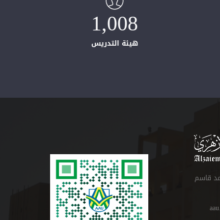
1,008
هيئة التدريس
مد قاسم
aau