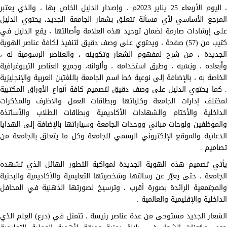
، اليوم الأربعاء 25 يناير 2023م ، وإصدار الدليل الخاص بها ، والذي يعتبر
المرجع الأساسي لأي مسألة تتعلق بشعار الجامعة الجديد، يحتوي الدليل
على إرشادات صارمة لضمان توحيد هذه العلامة وأصالتها ، يقع الدليل في
كتيب من (57) صفحة ، ويحتوي على وصف دقيق لتنفيذ لكافة عناصر الهوية
الجديدة ، من شرح لمفهوم الشعار وتكوينه ، والعناصر الرسومية له ،
وأبعاده ، ونِسَبه ، وطرق استخدامه ، وألوانه، وجميع العناصر التيبوغرافية
الخاصة به ، بالإضافة إلى نوعية خط اسم الجامعة باللغتين العربية والإنجليزية
. كما يحتوي الدليل على وصف دقيق لتصميم كافة أنواع الأوراق المكتبية
لمختلف إدارات الجامعة وكلياتها وبطاقات العمل والأظرف والمذكرات
الداخلية والأختام والشهادات الأكاديمية وبطاقات الطلاب والأساتذة
والموظفين ولوحات مباني ووحدات الجامعة وسياراتها بالإضافة إلى الهدايا
الدعائية والموقع الإلكتروني الرسمي للجامعة وكل ما يتعلق بالجامعة من
تصاميم .
يأتي تصميم هذه الهوية الجديدة لمواكبة التطور الهائل الذي تشهده
الجامعة ، حتى يعبّر عن رسالتها وشخصيتها التعليمية والأكاديمية والبحثية
والمجتمعية الرائدة بصورة أقرب ، وترسيخ لصورتها الذهنية في المحافل
الداخلية والإقليمية والعالمية .
الشعار الجديد مستوحى من عدة عناصر رئيسة ، تتمثل في (درع) العِلم الذي