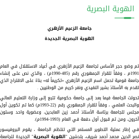
الهوية البصرية
جامعة الزعيم الأزهري
الهوية البصرية الجديدة
تم وضع حجر الأساس لجامعة الزعيم الأزهري في أعياد الاستقلال في العام
1991م ، وفقاً للقرار الجمهوري رقم (485-1990م) ، والذي نص على إنشاء
جامعة قومية تحمل اسم الزعيم الأزهري «تكريماً له» بناءً على الاقتراح الذي
تقدم به الأستاذ بشير النفيدي ونفر كريم من الوطنيين .
تحولت الجامعة فيما بعد إلى جامعة حكومية تتبع إلى وزارة التعليم العالي
والبحث العلمي ، وفقاً للقرار الجمهوري رقم (22-1993م) كما تم تكوين أول
مجلس للجامعة برئاسة الأستاذ أحمد زين العابدين، وعضوية واحد وستون
آخرون، ومن ثم قبول أول دفعة في العام (1993-1994م).
في إطار عملية التطوير المستمر التي تنتظم الجامعة ، يقوم البروفيسور
صر الدين محمد أحمد شريف، بتدشين "
الهوية البصرية
" الجديدة للجامعة