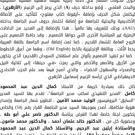
حوى مكونات الشعار في دلالة رمزية عميقة لأهمية العملية التعليمية
والبحث العلمي ، وُضِع بداخله حرف (
A
) الذي يرمز إلى الزعيم (
الأزهري
) ،
ليكتمل شكل الحرف بإضافة «آيقونة كتاب مفتوح» للتأكيد على الأصالة
الأكاديمية والبحثية للجامعة مع إضافة اختصار حروف اسم الجامعة بداخله
(AAU)، وذلك للتعريف بها عالمياً ، هذا بالإضافة إلى العديد من الدلالات
الرمزية غير المباشرة الأخرى التي حواها التصميم ، وقد حافظ التصميم على
الروح العامة للشعار القديم ، كما تمت إضافة اسم الجامعة باللغة العربية
بخط الثُلث ، وباللغة الإنجليزية بالخط (Old English) ، وهما من أعرق الخطوط
. كما تم تنفيذ التصميم بألوان علم استقلال السودان (القديم) الذي يتكون
من الأزرق والأصفر والأخضر والتي رمزت «في حينها» إلى ثلاثية النيل
والصحراء والسهول الخضراء ، والذي أصبح فيما بعد علم الحزب الاتحادي
الديمقراطي الذي ترأسه الزعيم إسماعيل الأزهري .
ان ذلك بمبادرة كريمة من الأستاذ
كمال الدين عبد المحمود
امل
"المدير التنفيذي لمكتب مدير الجامعة"، تقدم بها للسيد المدير
السابق" البروفيسور
الوليد محمد الأمين
، لتطوير شعار الجامعة وإصدار
هوية متكاملة، أصدر بموجبها السيد مدير الجامعة القرار رقم (54) والخاص
بتكوين لجنة خاصة لهذا الغرض برئاسة
الدكتور ناصر علي أبو طه
،
عضوية كل من ،
الدكتور خالد عثمان أحمد ، والدكتور محمد مامون،
والأستاذة إيلين عبد الرحيم، والأستاذ كمال الدين عبد المحمود