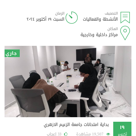
التصنيف
الزمان
الأنشطة والفعاليات
السبت ١٩ أكتوبر ٢٠٢٤
المكان
مراكز داخلية وخارجية
جاري
بداية امتحانات جامعة الزعيم الازهري
١٩
19,507 مشاهدة
إعجاب
33
أكتوبر