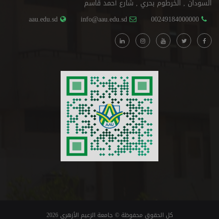
السودان , الخرطوم بحري , شارع أحمد قاسم
aau.edu.sd
info@aau.edu.sd
00249184000000
كل الحقوق محفوظة © جامعة الزعيم الأزهري 2026