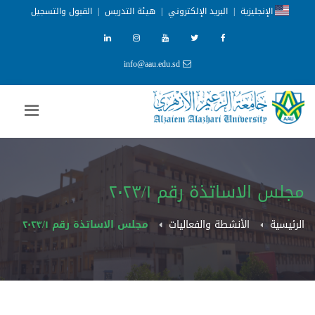
الإنجليزية
|
البريد الإلكتروني
|
هيئة التدريس
|
القبول والتسجيل
info@aau.edu.sd
مجلس الاساتذة رقم ٢٠٢٣/١
الرئيسية
الأنشطة والفعاليات
مجلس الاساتذة رقم ٢٠٢٣/١