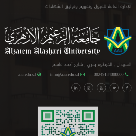
الإدارة العامة للقبول وتقويم وتوثيق الشهادات
السودان , الخرطوم بحري , شارع أحمد قاسم
aau.edu.sd
info@aau.edu.sd
00249184000000