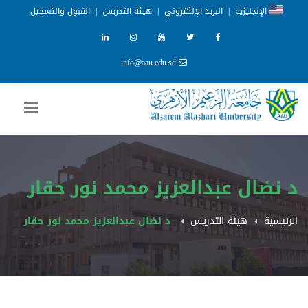
الإنجليزية
|
البريد الإلكتروني
|
هيئة التدريس
|
القبول والتسجيل
info@aau.edu.sd
د نضال عبدالعزيز محمد نور حقار
الرئيسية
هيئة التدريس
د نضال عبدالعزيز محمد نور حقار