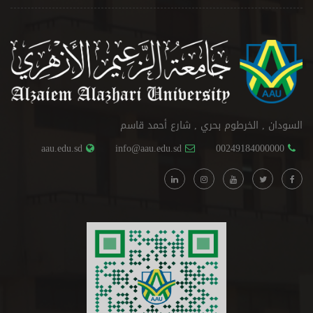
السودان , الخرطوم بحري , شارع أحمد قاسم
aau.edu.sd
info@aau.edu.sd
00249184000000