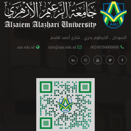
السودان , الخرطوم بحري , شارع أحمد قاسم
aau.edu.sd
info@aau.edu.sd
00249184000000