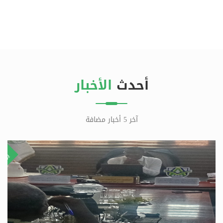
أحدث
الأخبار
آخر 5 أخبار مضافة
٩
٩
طس
يولي