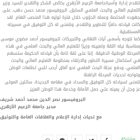
تتقدم إدارة وأسرةجامعة الزعيم الأزهري بخالص الشكر والتقدير للسيد وزير
التعليم العالي والبحث العلمي السابق، البروفيسور محمد حسن دهب، على
جهوده المخلصة وعمله الدؤوب خلال فترة توليه هذا المنصب الهام. لقد
كانت قيادته حافزًا للتطوير والتقدم، ونتمنى له كل التوفيق في مسيرته
المستقبلية.
كما نتوجه بأسمى آيات التهاني والتبريكات للبروفيسور أحمد مضوي موسى
بمناسبة نيله الثقة وتعيينه وزيرًا للتعليم العالي والبحث العلمي في هذه
المرحلة الوطنية الدقيقة. إننا على ثقة تامة بأن قيادته الحكيمة ستسهم
في استكمال مسيرة التطور والارتقاء بمنظومة التعليم العالي والبحث
العلمي، ودفع عجلة البحث العلمي نحو آفاق أرحب تلبي تطلعات الوطن
وتواجه تحديات المرحلة الراهنة.
نتمنى لسيادته كل التوفيق والسداد في مهامه الجديدة، سائلين المولى
عز وجل أن يعينه علي حمل الأمانة وخدمة هذا الوطن العزيز.
البروفيسور نصر الدين محمد أحمد شريف
مدير جامعة الزعيم الأزهري
مع تحيات إدارة الإعلام والعلاقات العامة والتوثيق
مشاركة :