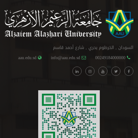
السودان , الخرطوم بحري , شارع أحمد قاسم
aau.edu.sd
info@aau.edu.sd
00249184000000