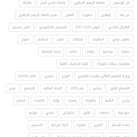
كل الوسوم
جامعة الزعيم الازهري
جامعة وادي النيل
تهنئة
عن بعد
اونلاين
حضوريا
العمل
مدير جامعة الزعيم الازهري
الهيكل الراتبي
قبول 2024-2025
التسجيل الالكتروني
اعلان تسجيل
تعاون دولي
اتفاقيات
شراكات
تعزيز
استثمار
اصول
حماية
ميدانية
جولات
تكثف
إدارة الجامعة
مناقشة رسالة دكتوراة
كلية الدراسات العليا
وزارة التعليم العالي والبحث العلمي
الوزير
صحتي
لعام 2026ظ
اللجتماع الأول
يترأس
عام 2026
اللجنة المالية
الاجتماع
مدير
ترأس
الكلية
دكتوراه
رقمية
بوابة
العمداء
اجتماع
سودانية
جامعات
الأول
تشاركي
علمي
مؤتمر
إعادة الإعمار
الكبرى
النفرة
كلية الزراعة
التسجيل