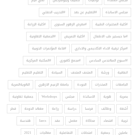
مجلس العمداء
توصيات
تصنيف ويبومتركس
نعي اليم
مجلس الاساتذة
#التعليم عن بعد
#التدريب الحقلي
#كلية المختبرات الطبية
#معرض الزهور السنوى
#كلية الزراعة
#ما حبستير طب الاطفال
#كلية التمريض
#الجمعية التعاونية
#مركز ترقية الاداء الاكاديمى والاداري
#قاعة المؤتمرات الدوبية
#اسبوع المهندس السادس
#مجمع كافورى
#المكتبة المركزية
اتفاقية
ورشة
المتحف المتحف
السياحة
التعليم التعليم
الجامعات
المخدرات
الجودة
جامعة الزعيم الازهري
الهويةالصرية
بصرية
هوية
الاساتذة
مجلس
Workshops
جمعية تعاونية
أشعة
وظائف
فرنسا
دراسة
رزاعة
معهد الدوحة
قطر
تربية
اقتصاد
محاكاة
معمل
عقد
Iaecs
هندسة
عاملين
جمعية
امتحانات
التفاضلية
معالجات
2021