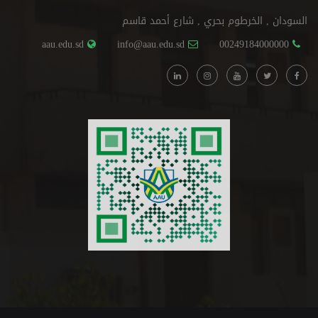
السودان , الخرطوم بحري , شارع أحمد قاسم
aau.edu.sd
info@aau.edu.sd
00249184000000