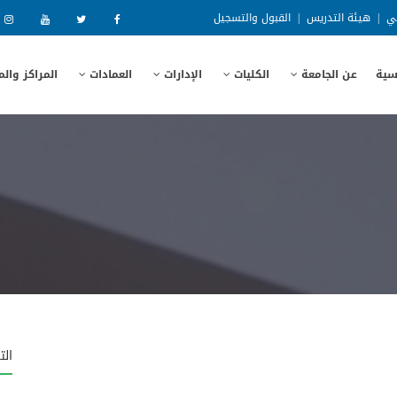
ني
|
هيئة التدريس
|
القبول والتسجيل
سية
عن الجامعة
الكليات
الإدارات
العمادات
المراكز وال
الت