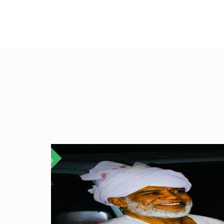
١
يوليو