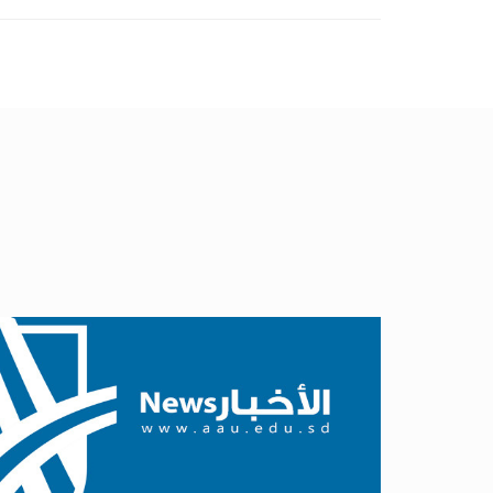
٢٩
يوليو