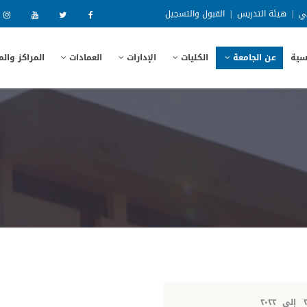
ني
|
هيئة التدريس
|
القبول والتسجيل
سية
عن الجامعة
الكليات
الإدارات
العمادات
المراكز وال
إلى
٢٠٢٢