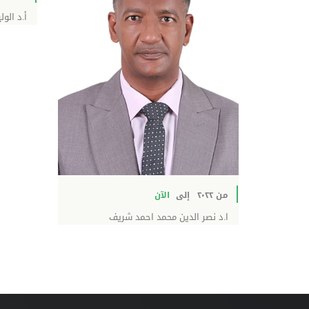
أ.د الول
من ٢٠٢٢
إلى
الآن
ا.د نصر الدين محمد احمد شريف