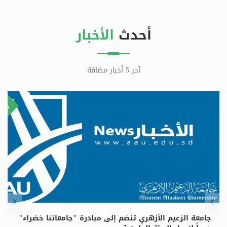
أحدث
الأخبار
آخر 5 أخبار مضافة
٢٩
٨
ليو
يولي
جامعة الزعيم الأزهري تنضم إلى مبادرة "جامعاتنا خضراء"