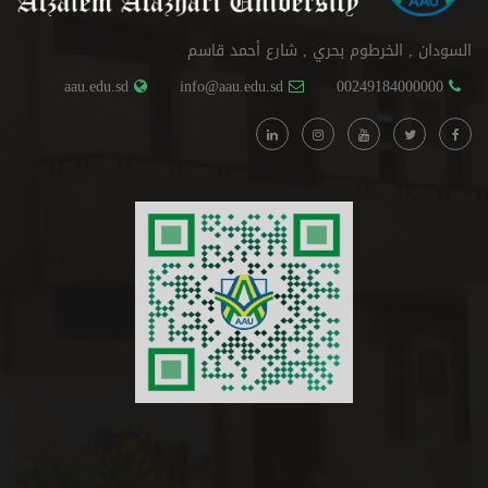
السودان , الخرطوم بحري , شارع أحمد قاسم
aau.edu.sd
info@aau.edu.sd
00249184000000