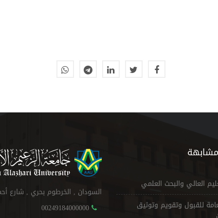
مشابهة
عليم العالي والبحث العلمي
السودان , الخرطوم بحري , شارع أح
لعامة للقبول وتقويم وتوثيق
00249184000000