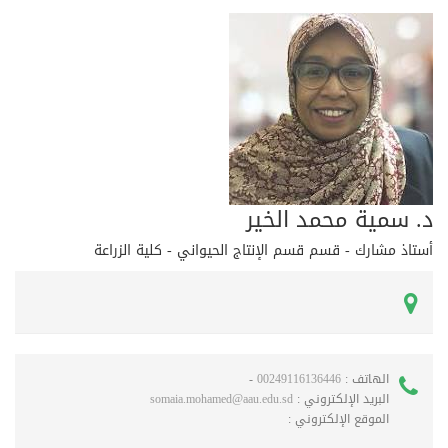
د. سمية محمد الخير
أستاذ مشارك - قسم قسم الإنتاج الحيواني - كلية الزراعة
الهاتف :
00249116136446
-
البريد الإلكتروني :
somaia.mohamed@aau.edu.sd
الموقع الإلكتروني :