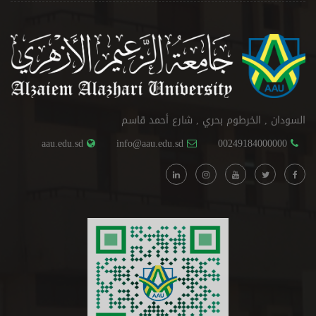
السودان , الخرطوم بحري , شارع أحمد قاسم
aau.edu.sd
info@aau.edu.sd
00249184000000