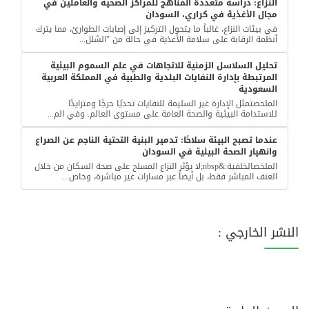
النزاع: دراسة متعددة المناهج للمراكز الصحية والعاملين في
مجال الأغذية في كراري، السودان
في بيئات النزاع، غالباً ما يتحول التركيز إلى إصابات الطوارئ، مما يترك
أنظمة الرقابة على سلامة الأغذية في حالة من "الشلل...
تحليل السلاسل الزمنية للاتجاهات في علم السموم البيئية
المرتبطة بإدارة النفايات البلدية والطبية في المملكة العربية
السعودية
الملخصتمثل الإدارة غير السليمة للنفايات تحديًا حرجًا ومتزايدًا
للاستدامة البيئية والصحة العامة على مستوى العالم. وفي الم...
عندما تصبح البيئة سلاحًا: تدمير البنية التحتية الناجم عن الصراع
وانهيار الصحة البيئية في السودان
الملخصالخلفية:&nbsp;لا يؤثر النزاع المسلح على صحة السكان من خلال
العنف المباشر فقط، بل أيضاً عبر مسارات غير مباشرة، وخاص...
النشر الخارجي :