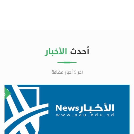
أحدث
الأخبار
آخر 5 أخبار مضافة
٢٩
٨
ليو
يولي