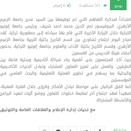
501 مشاهدة
إعجاب
0
يونيو
امتداداً لمذكرة التفاهم التي تم توقيعها بين السيد مدير جامعة الزعيم
الأزهري، البروفيسور نصر الدين محمد احمد شريف، ورئيس جامعة إنونيو
التركية خلال الزيارة الأخيرة التي قام بها سيادته إلى جمهورية تركيا، عُقد
صباح اليوم اجتماع تشاوري بين قسم التاريخ بكلية التربية بجامعة الزعيم
الأزهري وقسم التاريخ بكلية الآداب والعلوم بجامعة إنونيو التركية، بحضور
أعضاء هيئة التدريس من القسمين.
حيث أكد المجتمعون على أهمية بناء شراكة أكاديمية وبحثية فاعلة بين
الطرفين، والعمل على تعزيز التعاون المشترك وتبادل الخبرات الأكاديمية
والبحثية بما يسهم في تطوير العملية التعليمية والبحث العلمي في
المؤسستين.
كما اتفق الجانبان على مواصلة تبادل الأفكار والرؤى خلال الفترة المقبلة،
تمهيداً لعقد اجتماع آخر لمتابعة خطوات التعاون ووضع آليات تنفيذ البرامج
والأنشطة المشتركة.
مع تحيات إدارة الإعلام والعلاقات العامة والتوثيق
مشاركة :