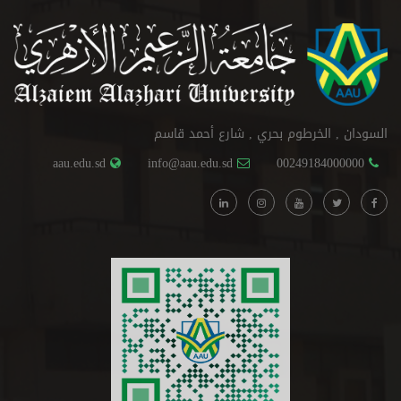
السودان , الخرطوم بحري , شارع أحمد قاسم
aau.edu.sd
info@aau.edu.sd
00249184000000