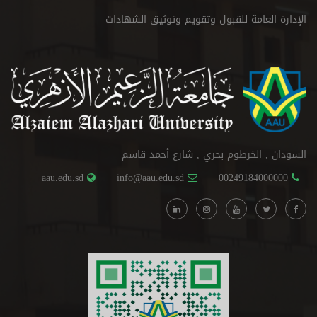
الإدارة العامة للقبول وتقويم وتوثيق الشهادات
السودان , الخرطوم بحري , شارع أحمد قاسم
aau.edu.sd
info@aau.edu.sd
00249184000000