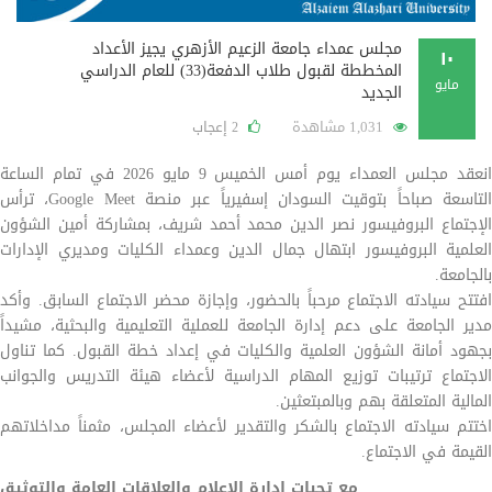
مجلس عمداء جامعة الزعيم الأزهري يجيز الأعداد
١٠
المخططة لقبول طلاب الدفعة(33) للعام الدراسي
مايو
الجديد
1,031 مشاهدة
إعجاب
2
انعقد مجلس العمداء يوم أمس الخميس 9 مايو 2026 في تمام الساعة
التاسعة صباحاً بتوقيت السودان إسفيرياً عبر منصة Google Meet، ترأس
الإجتماع البروفيسور نصر الدين محمد أحمد شريف، بمشاركة أمين الشؤون
العلمية البروفيسور ابتهال جمال الدين وعمداء الكليات ومديري الإدارات
بالجامعة.
افتتح سيادته الاجتماع مرحباً بالحضور، وإجازة محضر الاجتماع السابق. وأكد
مدير الجامعة على دعم إدارة الجامعة للعملية التعليمية والبحثية، مشيداً
بجهود أمانة الشؤون العلمية والكليات في إعداد خطة القبول. كما تناول
الاجتماع ترتيبات توزيع المهام الدراسية لأعضاء هيئة التدريس والجوانب
المالية المتعلقة بهم وبالمبتعثين.
اختتم سيادته الاجتماع بالشكر والتقدير لأعضاء المجلس، مثمناً مداخلاتهم
القيمة في الاجتماع.
مع تحيات إدارة الإعلام والعلاقات العامة والتوثيق