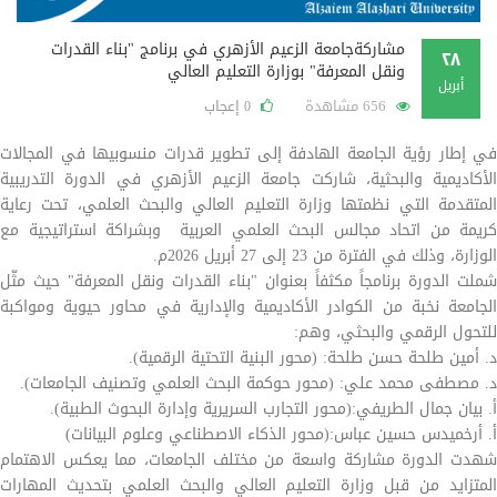
مشاركةجامعة الزعيم الأزهري في برنامج "بناء القدرات
٢٨
ونقل المعرفة" بوزارة التعليم العالي
أبريل
656 مشاهدة
إعجاب
0
في إطار رؤية الجامعة الهادفة إلى تطوير قدرات منسوبيها في المجالات
الأكاديمية والبحثية، شاركت جامعة الزعيم الأزهري في الدورة التدريبية
المتقدمة التي نظمتها وزارة التعليم العالي والبحث العلمي، تحت رعاية
كريمة من اتحاد مجالس البحث العلمي العربية وبشراكة استراتيجية مع
الوزارة، وذلك في الفترة من 23 إلى 27 أبريل 2026م.
شملت الدورة برنامجاً مكثفاً بعنوان "بناء القدرات ونقل المعرفة" حيث مثّل
الجامعة نخبة من الكوادر الأكاديمية والإدارية في محاور حيوية ومواكبة
للتحول الرقمي والبحثي، وهم:
د. أمين طلحة حسن طلحة: (محور البنية التحتية الرقمية).
د. مصطفى محمد علي: (محور حوكمة البحث العلمي وتصنيف الجامعات).
أ. بيان جمال الطريفي:(محور التجارب السريرية وإدارة البحوث الطبية).
أ. أرخميدس حسين عباس:(محور الذكاء الاصطناعي وعلوم البيانات)
شهدت الدورة مشاركة واسعة من مختلف الجامعات، مما يعكس الاهتمام
المتزايد من قبل وزارة التعليم العالي والبحث العلمي بتحديث المهارات